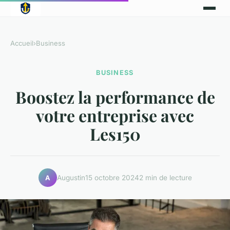
Accueil
›
Business
BUSINESS
Boostez la performance de
votre entreprise avec
Les150
Augustin
15 octobre 2024
2 min de lecture
A