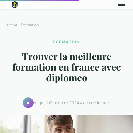
Accueil
›
Formation
FORMATION
Trouver la meilleure
formation en france avec
diplomeo
Augustin
9 octobre 2024
4 min de lecture
A